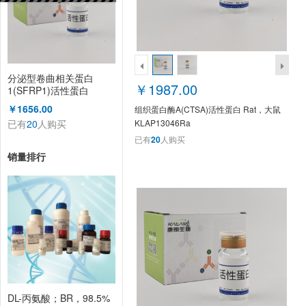
分泌型卷曲相关蛋白
￥1987.00
1(SFRP1)活性蛋白
Rat，大鼠
￥1656.00
组织蛋白酶A(CTSA)活性蛋白 Rat，大鼠
KLAP13053Ra
已有
20
人购买
KLAP13046Ra
已有
20
人购买
销量排行
DL-丙氨酸；BR，98.5%