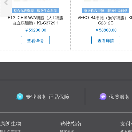
AWA细胞（人T细胞
VERO-B4细胞（猴肾细胞）KL-
JOSK-
L-C3729H
C2312C
巴瘤（U-
00.00
￥
58800.00
详情
查看详情
专业服务 正品保障
优质服务
康朗生物
购物指南
支付
网站免责声明
顾客必读
签收和