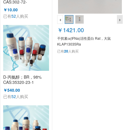
CAS:302-72-
7（KL1003A）
￥10.00
已有
52
人购买
￥1421.00
干扰素α(IFNa)活性蛋白 Rat，大鼠
KLAP13035Ra
已有
20
人购买
D-丙氨醇；BR，98%
CAS:35320-23-1
KL1008A
￥540.00
已有
52
人购买