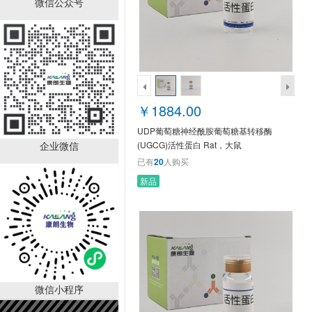
微信公众号
UDP葡萄糖神经酰胺葡萄
糖基转移酶(UGCG)活性
蛋白 Rat，大鼠
￥1884.00
KLAP18001Mi
已有
20
人购买
￥1884.00
UDP葡萄糖神经酰胺葡萄糖基转移酶
企业微信
(UGCG)活性蛋白 Rat，大鼠
KLAP18001Mi
已有
20
人购买
新品
生长停滞DNA损伤可诱导
蛋白α(GADD45a)活性蛋
白 Rat，大鼠
￥1721.00
KLAP13055Ra
已有
20
人购买
微信小程序