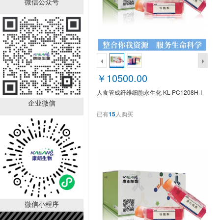
微信公众号
大鼠附睾上皮细胞 KL-
PC1102R
￥4080.00
已有
0
人购买
销量排行
￥10500.00
人食管成纤维细胞永生化 KL-PC1208H-I
企业微信
已有
15
人购买
DL-丙氨酸；BR，98.5%
CAS:302-72-
7（KL1003A）
￥10.00
已有
52
人购买
微信小程序