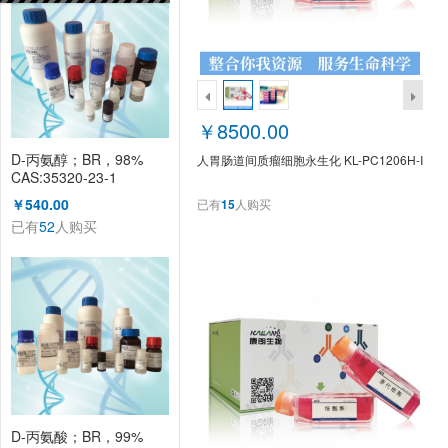
￥8500.00
D-丙氨醇；BR，98%
人胃肠道间质瘤细胞永生化 KL-PC1206H-I
CAS:35320-23-1
KL1008A
￥540.00
已有
15
人购买
已有
52
人购买
D-丙氨酸；BR，99%