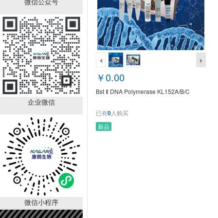
微信公众号
Bst Ⅱ DNA Polymerase
KL152A/B/C
￥0.00
已有
0
人购买
销量排行
￥0.00
Bst Ⅱ DNA Polymerase KL152A/B/C
企业微信
已有
0
人购买
新品
DL-丙氨酸；BR，98.5%
CAS:302-72-
7（KL1003A）
￥10.00
已有
52
人购买
微信小程序