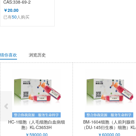
CAS:338-69-2
（KL1002A）
￥20.00
已有
50
人购买
猜你喜欢
浏览历史
HC-1细胞（人毛细胞白血病细
BM-1604细胞（人前列腺癌
胞）KL-C3653H
（DU-145衍生株）细胞）KL
C3654H
￥
59000.00
￥
60000.00