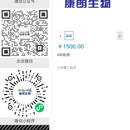
微信公众号
DL-丙氨酸；BR，98.5%
CAS:302-72-
7（KL1003A）
￥10.00
￥1500.00
已有
52
人购买
IGE检测
企业微信
已有
0
人购买
D-丙氨醇；BR，98%
CAS:35320-23-1
微信小程序
KL1008A
￥540.00