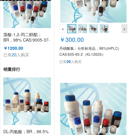
藻酸-1,2-丙二醇酯；
￥300.00
BR，98% CAS:9005-37-
2（KL2149S）
￥1200.00
丹磺酰氯；分析标准品，98%(HPLC)
已有
20
人购买
CAS:605-65-2（KL1262S）
已有
20
人购买
销量排行
DL-丙氨酸；BR，98.5%