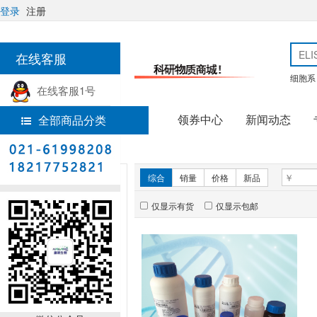
登录
注册
在线客服
细胞系
在线客服1号
领券中心
新闻动态
全部商品分类
热线电话
首页
实验试剂
新品推荐
综合
销量
价格
新品
仅显示有货
仅显示包邮