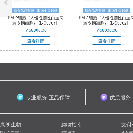
EM-3细胞（人慢性髓性白血病
A-10细胞（大鼠平滑肌细胞
急变期细胞）KL-C3702H
KL-C0047R
￥
58000.00
￥
58200.00
查看详情
查看详情
专业服务 正品保障
优质服务
康朗生物
购物指南
支付
网站免责声明
顾客必读
签收和