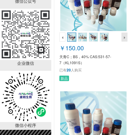
微信公众号
天青C；BS，40%
CAS:531-57-
7（KL1091S）
￥150.00
已有
20
人购买
￥150.00
天青C；BS，40% CAS:531-57-
企业微信
7（KL1091S）
已有
20
人购买
新品
马来酰亚胺；BR，98%
CAS:541-59-
3（KL2158S）
￥130.00
已有
20
人购买
微信小程序