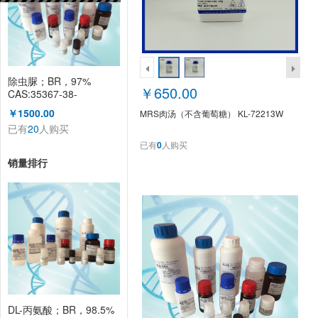
除虫脲；BR，97%
￥650.00
CAS:35367-38-
5(KL2180P)
￥1500.00
MRS肉汤（不含葡萄糖） KL-72213W
已有
20
人购买
已有
0
人购买
销量排行
DL-丙氨酸；BR，98.5%