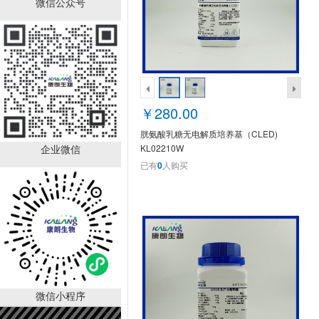
微信公众号
MRS肉汤不含糖培养基
(KL0568P)
￥350.00
已有
20
人购买
￥280.00
胱氨酸乳糖无电解质培养基（CLED)
企业微信
KL02210W
已有
0
人购买
重组Kex2蛋白酶；重组
级，10u/mg(KL1288P)
￥4000.00
已有
20
人购买
微信小程序