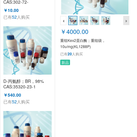
CAS:302-72-
7（KL1003A）
￥10.00
已有
52
人购买
￥4000.00
重组Kex2蛋白酶；重组级，
10u/mg(KL1288P)
已有
20
人购买
新品
D-丙氨醇；BR，98%
CAS:35320-23-1
KL1008A
￥540.00
已有
52
人购买