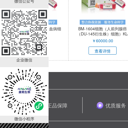
微信公众号
HC-1细胞（人毛细胞白血病细
BM-1604细胞（人前列腺癌
胞）KL-C3653H
（DU-145衍生株）细胞）KL
C3654H
￥
59000.00
￥
60000.00
查看详情
查看详情
企业微信
专业服务 正品保障
优质服务
微信小程序