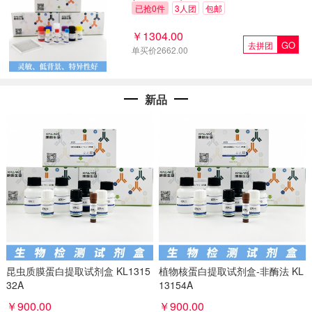
已抢0件
3人团
包邮
￥1304.00
GO
去拼团
单买价2662.00
新品
昆虫质膜蛋白提取试剂盒 KL1315
植物核蛋白提取试剂盒-非酶法 KL
32A
13154A
￥900.00
￥900.00