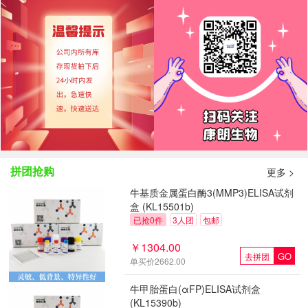
康朗生物|放假通知已经来了！！！
康朗生物2021端午放假通知
康朗生物2021五一放假通知
康朗生物春节放假通知
2023清明节放假通知
拼团抢购
更多 >
牛基质金属蛋白酶3(MMP3)ELISA试剂
盒 (KL15501b)
已抢0件
3人团
包邮
￥1304.00
GO
去拼团
单买价2662.00
牛甲胎蛋白(αFP)ELISA试剂盒
(KL15390b)