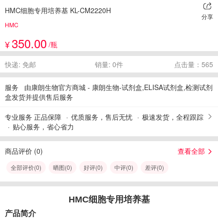
HMC细胞专用培养基 KL-CM2220H
分享
HMC
350.00
¥
/瓶
快递: 免邮
销量: 0件
点击量：565
服务
由康朗生物官方商城 - 康朗生物-试剂盒,ELISA试剂盒,检测试剂
盒发货并提供售后服务
专业服务 正品保障
优质服务，售后无忧
极速发货，全程跟踪
贴心服务，省心省力
商品评价 (
0
)
查看全部
全部评价(
0
)
晒图(
0
)
好评(
0
)
中评(
0
)
差评(
0
)
HMC细胞专用培养基
产品简介